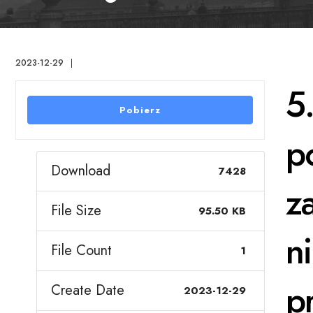
2023-12-29
|
5
Pobierz
p
Download
7428
z
File Size
95.50 KB
n
File Count
1
p
Create Date
2023-12-29