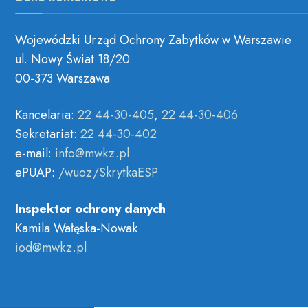
Wojewódzki Urząd Ochrony Zabytków w Warszawie
ul. Nowy Świat 18/20
00-373 Warszawa
Kancelaria:
22 44-30-405
,
22 44-30-406
Sekretariat:
22 44-30-402
e-mail:
ni
wm@of
lp.zk
ePUAP:
/wuoz/SkrytkaESP
Inspektor ochrony danych
Kamila Wałęska-Nowak
i
wm@do
lp.zk