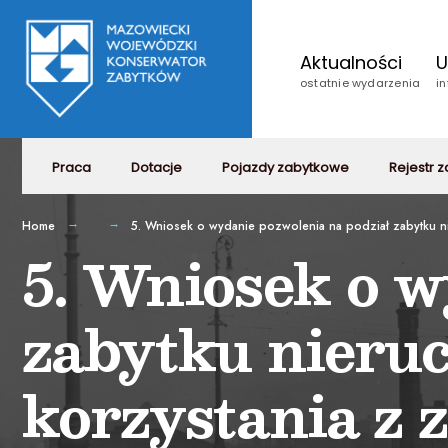
Aktualności
U
ostatnie wydarzenia
i
Praca
Dotacje
Pojazdy zabytkowe
Rejestr 
Home
5. Wniosek o wydanie pozwolenia na podział zabytku n
5. Wniosek o w
zabytku nieru
korzystania z 