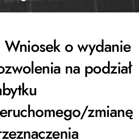
. Wniosek o wydanie
ozwolenia na podział
abytku
ieruchomego/zmianę
rzeznaczenia