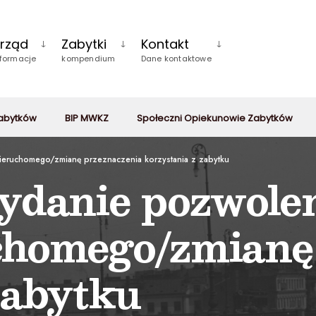
rząd
Zabytki
Kontakt
nformacje
kompendium
Dane kontaktowe
zabytków
BIP MWKZ
Społeczni Opiekunowie Zabytków
ieruchomego/zmianę przeznaczenia korzystania z zabytku
ydanie pozwolen
chomego/zmianę
zabytku