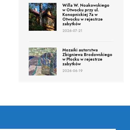
Willa W. Noakowskiego
w Otwocku przy ul.
Konopnickiej 7a w
Otwocku w rejestrze
zabytków
2026-07-21
Mozaiki autorstwa
Zbigniewa Brodowskiego
w Płocku w rejestrze
zabytków
2026-06-19